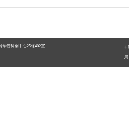
+
华智科创中心25栋402室
周一