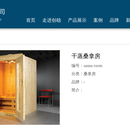
首页
走进创稳
产品展示
案例
品牌
干蒸桑拿房
编号：sauna room
分类：桑拿房
品牌：
-
简介：